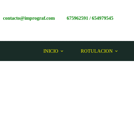
contacto@imprograf.com
675962591
/
65497954
5
INICIO
ROTULACION