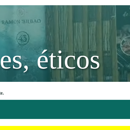
es, éticos
e.