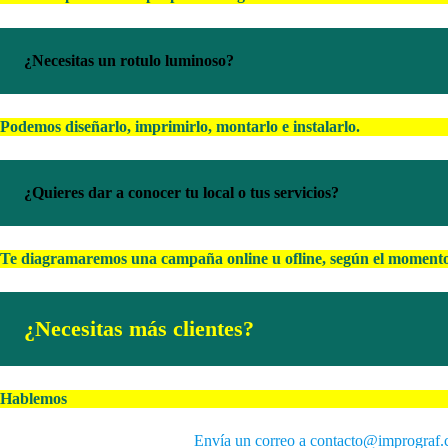
¿Necesitas un rotulo luminoso?
Podemos diseñarlo, imprimirlo, montarlo e instalarlo.
¿Quieres dar a conocer tu local o tus servicios?
Te diagramaremos una campaña online u ofline, según el momento 
¿Necesitas más clientes?
Hablemos
Envía un correo a contacto@imprograf.