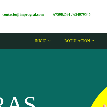
contacto@imprograf.com
675962591
/
65497954
5
INICIO
ROTULACION
RAS